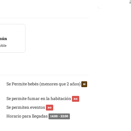
omún
oble
Se Permite bebés (menores que 2 años)
sí
Se permite fumar en la habitación
no
Se permiten eventos
no
Horario para llegadas
14:00 - 22:00