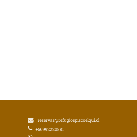
reservas@refugiospiscoelqui.cl
+56992220881