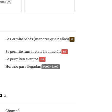
dual (es)
Se Permite bebés (menores que 2 años)
sí
Se permite fumar en la habitación
no
Se permiten eventos
no
Horario para llegadas
14:00 - 22:00
to
Champú